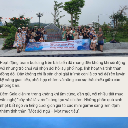
Hoạt động team building trên bãi biển đã mang đến không khí sôi động
với những trò chơi vui nhộn đòi hỏi sự phối hợp, linh hoạt và tinh thần
đồng đội. Đây không chỉ là sân chơi giải trí mà còn là cơ hội để rèn luyện
kỹ năng giao tiếp, phối hợp nhóm và nâng cao sự thấu hiểu giữa các
phòng ban.
Đêm Gala diễn ra trong không khí ấm cúng, gần gũi, với nhiều tiết mục
văn nghệ “cây nhà lá vườn” sáng tạo và dí dỏm. Những phần quà sinh
nhật bất ngờ và tiếng cười giòn giã từ các mini game càng làm đậm
thêm tinh thần “Một đội ngũ – Một mục tiêu”.