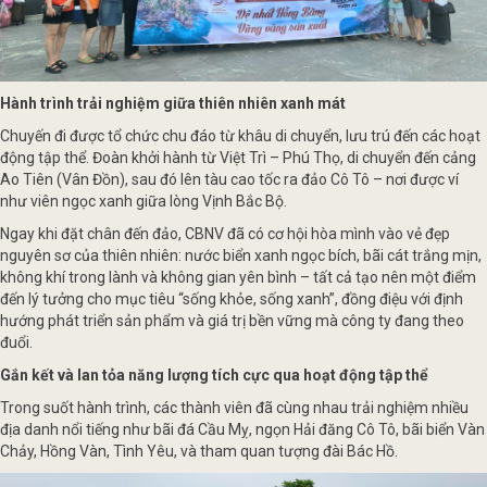
Hành trình trải nghiệm giữa thiên nhiên xanh mát
Chuyến đi được tổ chức chu đáo từ khâu di chuyển, lưu trú đến các hoạt
động tập thể. Đoàn khởi hành từ Việt Trì – Phú Thọ, di chuyển đến cảng
Ao Tiên (Vân Đồn), sau đó lên tàu cao tốc ra đảo Cô Tô – nơi được ví
như viên ngọc xanh giữa lòng Vịnh Bắc Bộ.
Ngay khi đặt chân đến đảo, CBNV đã có cơ hội hòa mình vào vẻ đẹp
nguyên sơ của thiên nhiên: nước biển xanh ngọc bích, bãi cát trắng mịn,
không khí trong lành và không gian yên bình – tất cả tạo nên một điểm
đến lý tưởng cho mục tiêu “sống khỏe, sống xanh”, đồng điệu với định
hướng phát triển sản phẩm và giá trị bền vững mà công ty đang theo
đuổi.
Gắn kết và lan tỏa năng lượng tích cực qua hoạt động tập thể
Trong suốt hành trình, các thành viên đã cùng nhau trải nghiệm nhiều
địa danh nổi tiếng như bãi đá Cầu Mỵ, ngọn Hải đăng Cô Tô, bãi biển Vàn
Chảy, Hồng Vàn, Tình Yêu, và tham quan tượng đài Bác Hồ.