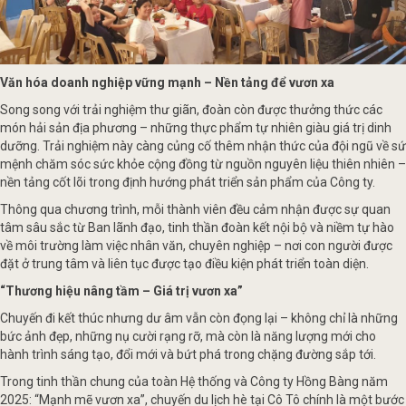
Văn hóa doanh nghiệp vững mạnh – Nền tảng để vươn xa
Song song với trải nghiệm thư giãn, đoàn còn được thưởng thức các
món hải sản địa phương – những thực phẩm tự nhiên giàu giá trị dinh
dưỡng. Trải nghiệm này càng củng cố thêm nhận thức của đội ngũ về sứ
mệnh chăm sóc sức khỏe cộng đồng từ nguồn nguyên liệu thiên nhiên –
nền tảng cốt lõi trong định hướng phát triển sản phẩm của Công ty.
Thông qua chương trình, mỗi thành viên đều cảm nhận được sự quan
tâm sâu sắc từ Ban lãnh đạo, tinh thần đoàn kết nội bộ và niềm tự hào
về môi trường làm việc nhân văn, chuyên nghiệp – nơi con người được
đặt ở trung tâm và liên tục được tạo điều kiện phát triển toàn diện.
“Thương hiệu nâng tầm – Giá trị vươn xa”
Chuyến đi kết thúc nhưng dư âm vẫn còn đọng lại – không chỉ là những
bức ảnh đẹp, những nụ cười rạng rỡ, mà còn là năng lượng mới cho
hành trình sáng tạo, đổi mới và bứt phá trong chặng đường sắp tới.
Trong tinh thần chung của toàn Hệ thống và Công ty Hồng Bàng năm
2025: “Mạnh mẽ vươn xa”, chuyến du lịch hè tại Cô Tô chính là một bước